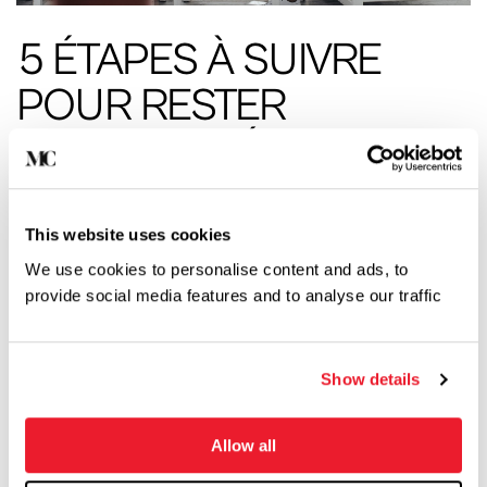
5 ÉTAPES À SUIVRE
POUR RESTER
CONCENTRÉ LORS
D’UN ACHAT
IMMOBILIER
This website uses cookies
We use cookies to personalise content and ads, to
provide social media features and to analyse our traffic
Vous rêvez d’acheter votre première maison?
Vous êtes déjà propriétaire et vous souhaitez
vous lancer dans un nouveau projet immobilier?
Show details
C’est un moment exaltant où, la plupart du
temps, vous allez fonctionner au coup de cœur.
Allow all